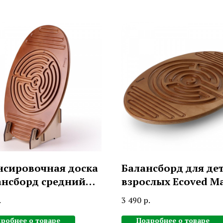
нсировочная доска
Балансборд для де
ансборд средний
взрослых Ecoved Ma
ринт» с
лабиринтом (карам
.
3 490
р.
тавкой, Эковед
Эковед
ed)
робнее о товаре
Подробнее о товаре