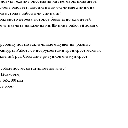
новую технику рисования на световом планшете.
точек помогает поводить причудливые линии на
лны, траву, забор или спирали!
ального дерева, которое безопасно для детей.
ко управлять движениями. Ширина рабочей зоны с
ребенку новые тактильные ощущения, разные
фактуры. Работа с инструментами тренирует мелкую
жений рук. Создание рисунков стимулирует
необычное медитативное занятие!
120х70 мм,
т 165х100 мм
от 3 лет