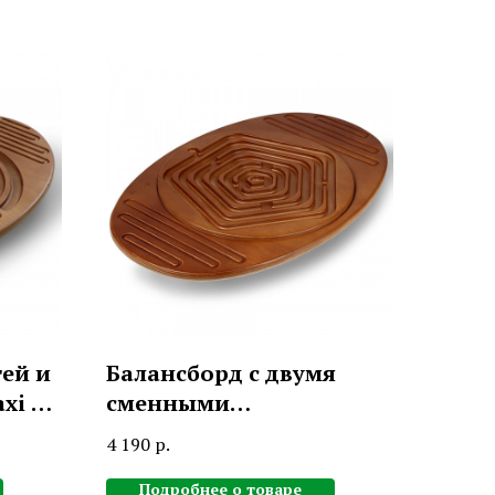
тей и
Балансборд с двумя
xi с
сменными
ель),
лабиринтами
4 190
р.
«Балансборд-
трансформер», Ecoved
Подробнее о товаре