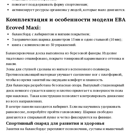
помогает поддерживать форму спортсменам;
активизирует ресурсы организма у людей, которые мало двигаются.
Комплектация и особенности модели ЕВА
Ecoved Maxi:
балансборд с лабиринтом и мягким покрытием;
3 керамических шарика диаметром 15 мм и один стальной (10 мм);
книга с комплексом из 50 упражнений.
Балансировочная доска выполнена из березовой фанеры. Изделие
тщательно отшлифовано, покрыто тонировкой карамельного оттенка и
лаком.
Зоны для ступней сделаны из мягкого вспененного полимера.
Противоскользящий материал улучшает сцепление ног с платформой,
чтобы во время занятий вы ощущали комфорт и плавность.
Для балансира разработана безопасная опора. Выпуклый стационарный
диск немного сужается книзу и плотно прилегает к поверхности пола
при наклонах. Такая конструкция позволяет контролировать движение
во всех направлениях.
В центре панели находится лабиринт. Если вы научились удерживать
равновесие, попробуйте пройти головоломку. Шарики свободно
двигаются в спиральной лунке и четко фиксируются на финише.
Спортивный снаряд для развития и здоровья
Занятия на балансборде укрепляют позвоночник, суставы и мышечный