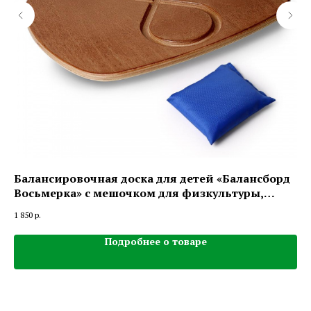
Балансировочная доска для детей «Балансборд
Ба
Восьмерка» с мешочком для физкультуры,
ла
Эковед (Ecoved)
1 850
р.
3 4
Подробнее о товаре