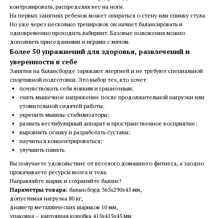
контролировать, распределяя вес на ноги.
На первых занятиях ребенок может опираться о стену или спинку стула.
Но уже через несколько тренировок он начнет балансировать и
одновременно проходить лабиринт. Базовые положения можно
дополнить приседаниями и играми с мячом.
Более 50 упражнений для здоровья, развлечений и
уверенности в себе
Занятия на балансборде заряжают энергией и не требуют специальной
спортивной подготовки. Это выбор тех, кто хочет:
почувствовать себя ловким и грациозным;
снять мышечное напряжение после продолжительной нагрузки или
утомительной сидячей работы;
укрепить мышцы-стабилизаторы;
развить вестибулярный аппарат и пространственное восприятие;
выровнять осанку и разработать суставы;
научиться концентрироваться;
улучшить память.
Вы получаете удовольствие от веселого домашнего фитнеса, а заодно
прокачиваете ресурсы мозга и тела.
Направляйте шарик и сохраняйте баланс!
Параметры товара:
балансборд 365х290х45 мм,
допустимая нагрузка 80 кг,
диаметр металлических шариков 10 мм,
упаковка – картонная коробка 415х415х45 мм