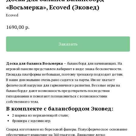
«Восьмерка», Ecoved (Эковед)
Ecoved
1690,00
р.
Заказать
Доска для баланса Восьмерка
– балансборд для начинающих. На
игровой панели представлен лабиринт в виде знака бесконечности.
Площадь платформы небольшая, поэтому тренажер подходит детям.
В наши дни малыши очень рано садятся за парты. Им не хватает
физической нагрузки для гармоничного развития. Веселые игры на
балансборде дают возможность предотвратить последствия
гиподинамии и помогают познакомиться с возможностями
собственного тела.
В комплекте с балансбордом Эковед:
2 шарика из нержавеющей стали;
брошюра с идеями игр.
Снаряд изготовлен из березовой фанеры. Полусферическое основание
обеспечивает вращение на 360 градусов. Движение легко