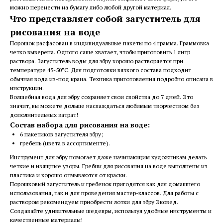
можно перенести на бумагу либо любой другой материал.
Что представляет собой загуститель для
рисования на воде
Порошок расфасован в индивидуальные пакеты по 4 грамма. Граммовка
четко выверена. Одного саше хватает, чтобы приготовить 1 литр
раствора. Загуститель воды для эбру хорошо растворяется при
температуре 45-50°С. Для подготовки вязкого состава подходит
обычная вода из-под крана. Техника приготовления подробно описана в
инструкции.
Волшебная вода для эбру сохраняет свои свойства до 7 дней. Это
значит, вы можете дольше наслаждаться любимым творчеством без
дополнительных затрат!
Состав набора для рисования на воде:
6 пакетиков загустителя эбру;
гребень (цвета в ассортименте).
Инструмент для эбру помогает даже начинающим художникам делать
четкие и изящные узоры. Гребни для рисования на воде выполнены из
пластика и хорошо отмываются от краски.
Порошковый загуститель и гребенок пригодятся как для домашнего
использования, так и для проведения мастер-классов. Для работы с
раствором рекомендуем приобрести лотки для эбру Эковед.
Создавайте удивительные шедевры, используя удобные инструменты и
качественные материалы!